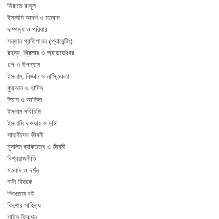
সিরাতে রাসূল
ইসলামি আদর্শ ও মতবাদ
দাম্পত্য ও পরিবার
সন্তান প্রতিপালন (প্যারেন্টিং)
রহস্য, থ্রিলার ও অ্যাডভেঞ্চার
গল্প ও উপন্যাস
ইসলাম, বিজ্ঞান ও নাস্তিকতা
কুরআন ও হাদিস
ঈমান ও আকিদা
ইসলাম পরিচিতি
ইসলামি দাওয়াহ ও দাঈ
সাহাবীদের জীবনী
মুসলিম ব্যক্তিত্ব ও জীবনী
বিশ্বরাজনীতি
মতবাদ ও দর্শন
নারী বিষয়ক
শিশুতোষ বই
কিশোর সাহিত্য
সাইন্স ফিকশন