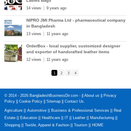
Ladies Bags
14 views
9 years ago
NIPRO JMI Pharma Ltd - pharmaceutical company
in Bangladesh
13 views
11 years ago
OrderBox - local supplier, customized designer
and exporter of handcrafted leather items
12 views
11 years ago
1
2
3
4
© 2014 - 2026 BangladeshBusinessDir.com - ||
About us
||
Privacy
Policy
||
Cookie Policy
||
Sitemap
||
Contact Us
.
||
||
||
Agriculture
Automotive
Business & Professional Services
Real
||
||
||
||
||
||
Estate
Education
Healthcare
IT
Leather
Manufacturing
||
||
||
Shopping
Textile, Apparel & Fashion
Tourism
HOME